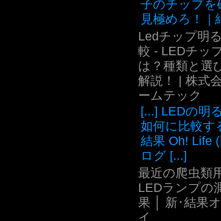
子のチップを
見極めろ！｜結.
Ledチップ明
較 - LEDチッ
は？種類と選
解説！ | 株式
ームテック
[...] LEDの
如何に比較す
結果 Oh! Life
ログ [...]
最近の爬虫類用
LEDランプの
果 │ 新･結果
イ