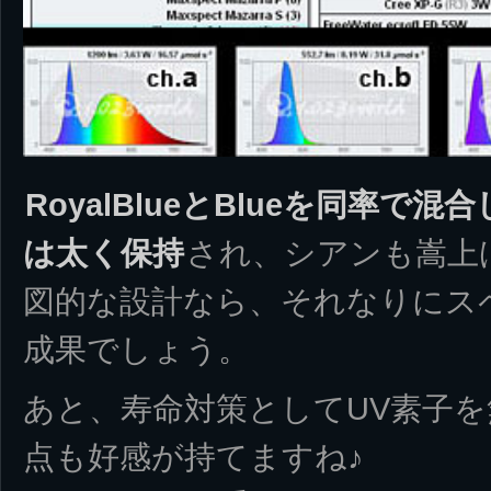
RoyalBlueとBlueを同率
は太く保持
され、シアンも嵩上
図的な設計なら、それなりにス
成果でしょう。
あと、寿命対策としてUV素子を
点も好感が持てますね♪