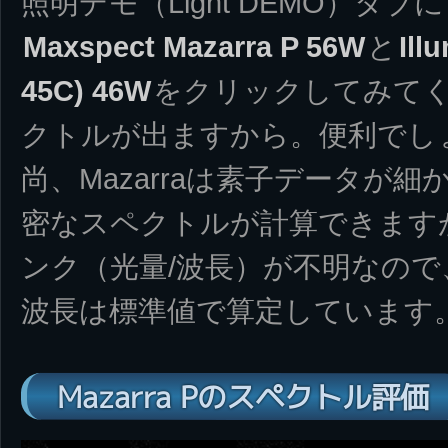
照明デモ（Light DEMO）タ
Maxspect Mazarra P 56W
と
Ill
45C) 46W
をクリックしてみて
クトルが出ますから。便利でし
尚、Mazarraは素子データが
密なスペクトルが計算できますが、I
ンク（光量/波長）が不明なの
波長は標準値で算定しています
Mazarra Pのスペクトル評価