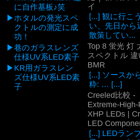
イ
に自作基板♪笑
[...] 観に行
ホタルの発光スペ
い、先日から
クトルの測定に成
散策してい...
功！
Top 8 蛍光 灯
巷のガラスレンズ
スペクトル 違い
仕様UV系LED素子
BMR
KR用ガラスレン
[...] ソース
ズ仕様UV系LED素
粋: … [...]
子
Creeled比較 -
Extreme-High
XHP LEDs | C
LED Compone
[...] LEDラ