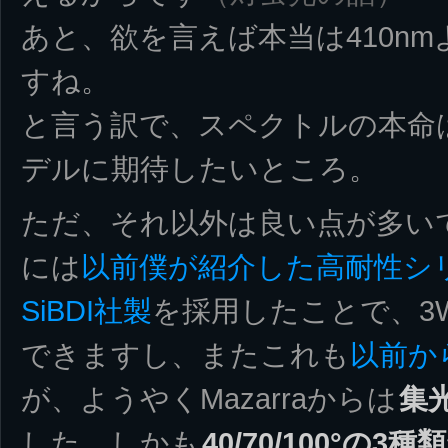
あと、欲を言えば本当は410nm
すね。
と言う訳で、スペクトルの本命は
デルに期待したいところ。
ただ、それ以外は良い点が多い
には
以前僕が紹介した高耐性シ
SiBDI社製
を採用したことで、3
できますし、またこれも
以前か
が、ようやくMazarraからは
集
した。しかも
40/70/100°の