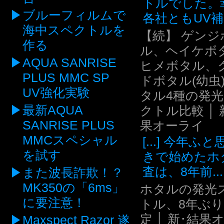
トルでした。
ブルーフィルムで
各社ともUV補.
海中スペクトルを
【続】 ゲンジ
作る
ル、ヘイケボ
AQUA SANRISE
ヒメボタル、
PLUS MMC SP
ドボタル(幼虫
UV強化実験
タル4種の発
最新AQUA
クトル比較 │ 
SANRISE PLUS
果オーライ
MMCスペシャル
[...] 今年ふ
を試す
きで始めたホ
査は、8年前...
また波長詐欺！？
MK350の「6ms」
ホタルの発光
に要注意！
トル、8年ぶ
定 │ 新･結果
Maxspect Razor 遂