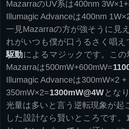
MazarraのUV系は400nm 3W×1+
Illumagic Advanceは400nm 1W
一見Mazarraの方が強そうに
れがいつも僕が口うるさく唱え
駆動
によるマジックです。この
Mazarraは500mW+600mW=
11
Illumagic Advanceは300mW×2 +
350mW×2=
1300mW@4W
とな
光量は多いと言う逆転現象が起
した設計なら賢いところです。