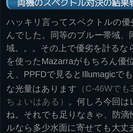
両機のスペクトル対決の結果
ハッキリ言ってスペクトルの優
んでした。同等のブルー帯域、
域。。。その上で優劣を計るなら、
を使ったMazarraがもちろん
え、PPFDで見るとIllumagi
な光量はあります
（C-46Wでも3
ちょいはある）
。何しろ今回は
ね。それでも足りなきゃ、防滴
ルなら多少水面に寄せても大丈