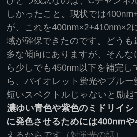
ひとつ残念なのは、Cチャンネ
しかったこと。現状では400nm+41
が、これを400nm×2+410nm×2
域が確保できたのです。どうも最近の
多な傾向にありますが、そんな
ら少しでも450nm以下を補完
ら、バイオレット蛍光やブルー
短いスペクトルじゃないと励起
濃ゆい青色や紫色のミドリイシ
に発色させるためには400nmや
えるからです
（対蛍光の話）