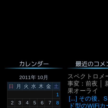
最近のコメ
カレンダー
スペクトロメ
2011年 10月
事変：前夜 │ 
日
月
火
水
木
金
土
果オーライ
1
[...] その後
2
3
4
5
6
7
8
ド型のWiFi