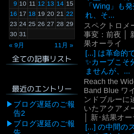
9
10
11
12
13
14
15
「Wing」も
16
17
18
19
20
21
22
れ、そ...
23
24
25
26
27
28
29
スペクトロメ
事変：前夜 │ 
30
31
果オーライ
« 9月
11月 »
[...] は革命
全ての記事リスト
✨カーブこそ
ませんが、...
Reach the Wid
最近のエントリー
Band Blue 
ンドブルーに
ブログ遅延のご報
いたアクアメ
告2
│ 新･結果オ
ブログ遅延のご報
[...] の中間
告