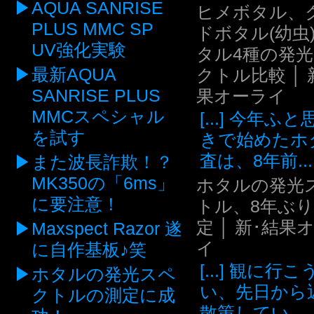
AQUA SANRISE
ヒメボタル、
PLUS MMC SP
ドボタル(幼虫
UV強化実験
タル4種の発
最新AQUA
クトル比較 │ 
SANRISE PLUS
果オーライ
MMCスペシャル
[...] 今年ふ
を試す
きで始めたホ
査は、8年前...
また波長詐欺！？
MK350の「6ms」
ホタルの発光
に要注意！
トル、8年ぶ
定 │ 新･結果
Maxspect Razor 遂
イ
に自作基板♪笑
[...] 観に行
ホタルの発光スペ
い、先日から
クトルの測定に成
散策してい...