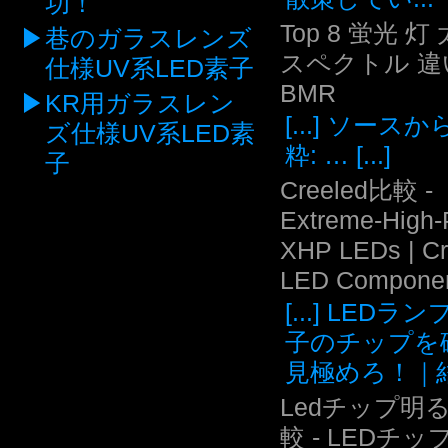
功！
Top 8 蛍光 灯
巷のガラスレンズ
スペクトル 違い
仕様UV系LED素子
BMR
KR用ガラスレン
[...] ソース
ズ仕様UV系LED素
粋: … [...]
子
Creeled比較 -
Extreme-High
XHP LEDs | C
LED Compone
[...] LEDラ
子のチップを
見極めろ！｜結.
Ledチップ明
較 - LEDチッ