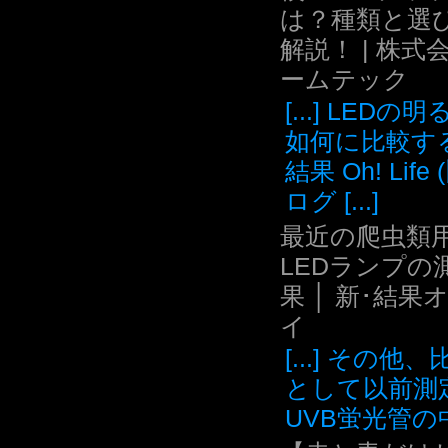
は？種類と選
解説！ | 株式
ームテック
[...] LEDの
如何に比較す
結果 Oh! Life
ログ [...]
最近の爬虫類用
LEDランプの
果 │ 新･結果
イ
[...] その他
として以前測
UVB蛍光管の中.