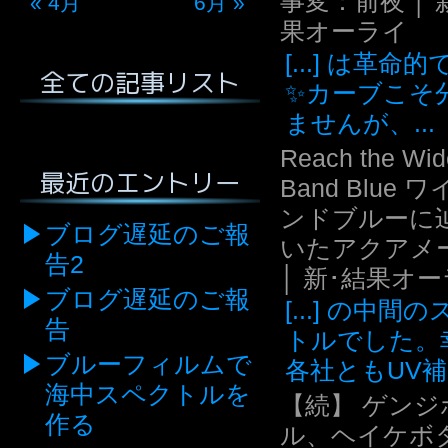
事変：前夜 │ 
« 4月
6月 »
果オーライ
[...] は革命
全ての記事リスト
✨カーブこそ
ませんが、...
Reach the Wid
最近のエントリー
Band Blue 
ンドブルーに
ブログ遅延のご報
いたアクアメ
告2
│ 新･結果オ
ブログ遅延のご報
[...] の中間
告
トルでした。
ブルーフィルムで
各社ともUV補.
海中スペクトルを
【続】 ゲンジ
作る
ル、ヘイケボ