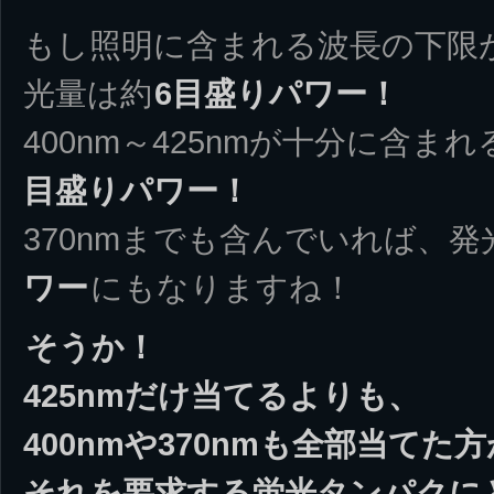
もし照明に含まれる波長の下限が
光量は約
6目盛りパワー！
400nm～425nmが十分に含ま
目盛りパワー！
370nmまでも含んでいれば、発光
ワー
にもなりますね！
そうか！
425nmだけ当てるよりも、
400nmや370nmも全部当てた
それを要求する蛍光タンパクに