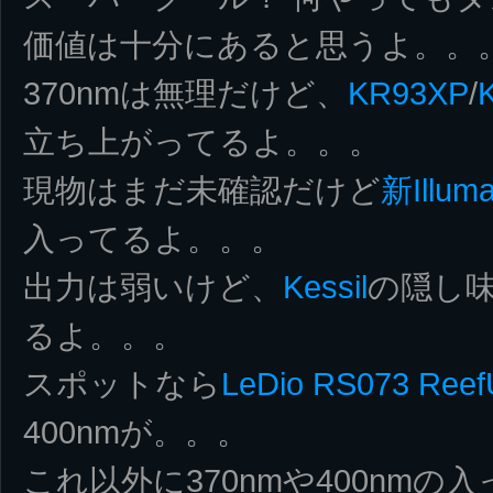
価値は十分にあると思うよ。。
370nmは無理だけど、
KR93XP
/
立ち上がってるよ。。。
現物はまだ未確認だけど
新Illuma
入ってるよ。。。
出力は弱いけど、
Kessil
の隠し味
るよ。。。
スポットなら
LeDio RS073 Ree
400nmが。。。
これ以外に370nmや400nm