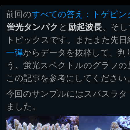
前回の
すべての答え：トゲピン
蛍光タンパク
と
励起波長
、そし
トピックスです。またまた先日
一弾
からデータを抜粋して、判
う。蛍光スペクトルのグラフの
この記事を参考にしてください
今回のサンプルにはスパスラタ
ました。