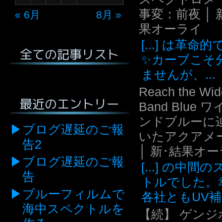
事変：前夜 │ 
« 6月
8月 »
果オーライ
[...] は革命
全ての記事リスト
✨カーブこそ
ませんが、...
Reach the Wid
最近のエントリー
Band Blue 
ンドブルーに
ブログ遅延のご報
いたアクアメ
告2
│ 新･結果オ
ブログ遅延のご報
[...] の中間
告
トルでした。
ブルーフィルムで
各社ともUV補.
海中スペクトルを
【続】 ゲンジ