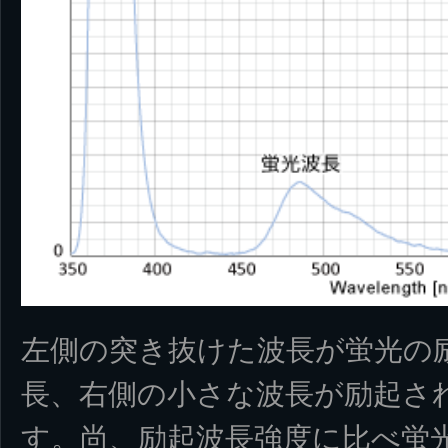
左側の突き抜けた波長が蛍光の励
長、右側の小さな波長が励起さ
す。尚、励起波長強度に比べ蛍