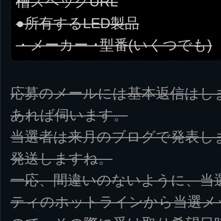
槽スペックURL
●所有するLED製品
・メーカー ･型番(いくつでも)
応募のメールには基本返信はし
あれば伺います。
当選者は来月のブログで発表し
発送しますね。
一応、間違いのないように、当
ティのホットラインから当選メ