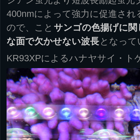
400nmによって強力に促進さ
ので、こと
サンゴの色揚げに関し
な面で欠かせない波長
となって
KR93XPによるハナヤサイ・ト