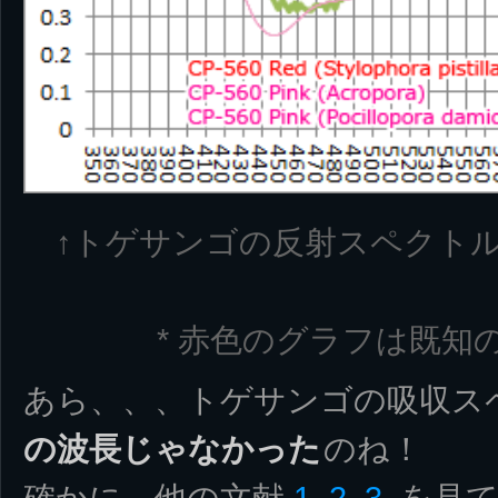
↑トゲサンゴの反射スペクト
* 赤色のグラフは既知
あら、、、トゲサンゴの吸収ス
の波長じゃなかった
のね！
確かに、他の文献
1.
2.
3.
を見ても