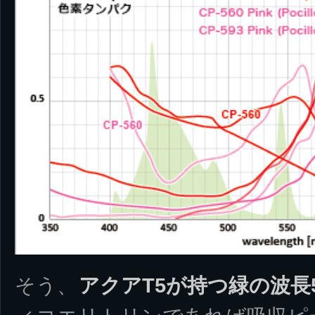
そう、
アクアT5が持つ緑の波長54