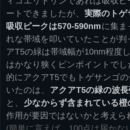
ィコエリトリンであれば吸収ピー
ートできましたが、
実際のトゲ
吸収ピークは570-590nm
に集ま
れな帯域を叩いていたことが判
アT5の緑は帯域幅が10nm程
はかなり狭くピンポイントでし
的にアクアT5でもトゲサンゴ
いたのは、
アクアT5の緑の波
と、
少なからず含まれている橙の波
作用が要因ではないかと考えら
(簡単に言えば、100点は届かな