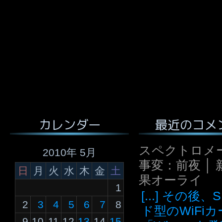
最近のコメ
カレンダー
スペクトロメ
2010年 5月
事変：前夜 │ 
日
月
火
水
木
金
土
果オーライ
1
[...] その後
2
3
4
5
6
7
8
ド型のWiFi
9
10
11
12
13
14
15