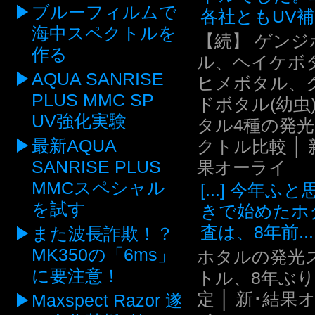
ブルーフィルムで
各社ともUV補.
海中スペクトルを
【続】 ゲンジ
作る
ル、ヘイケボ
AQUA SANRISE
ヒメボタル、
PLUS MMC SP
ドボタル(幼虫
UV強化実験
タル4種の発
最新AQUA
クトル比較 │ 
SANRISE PLUS
果オーライ
MMCスペシャル
[...] 今年ふ
を試す
きで始めたホ
査は、8年前...
また波長詐欺！？
MK350の「6ms」
ホタルの発光
に要注意！
トル、8年ぶ
定 │ 新･結果
Maxspect Razor 遂