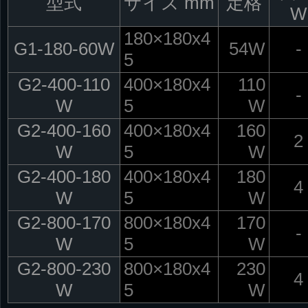
型式
サイズ mm
定格
W
180×180x4
G1-180-60W
54W
-
5
G2-400-110
400×180x4
110
-
W
5
W
G2-400-160
400×180x4
160
2
W
5
W
G2-400-180
400×180x4
180
4
W
5
W
G2-800-170
800×180x4
170
-
W
5
W
G2-800-230
800×180x4
230
4
W
5
W