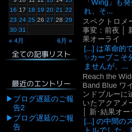
「Wing」も
16
17
18
19
20
21
22
れ、そ...
23
24
25
26
27
28
29
スペクトロメ
事変：前夜 │ 
30
31
果オーライ
« 4月
6月 »
[...] は革命
全ての記事リスト
✨カーブこそ
ませんが、...
Reach the Wid
最近のエントリー
Band Blue 
ンドブルーに
ブログ遅延のご報
いたアクアメ
告2
│ 新･結果オ
ブログ遅延のご報
[...] の中間
告
トルでした。