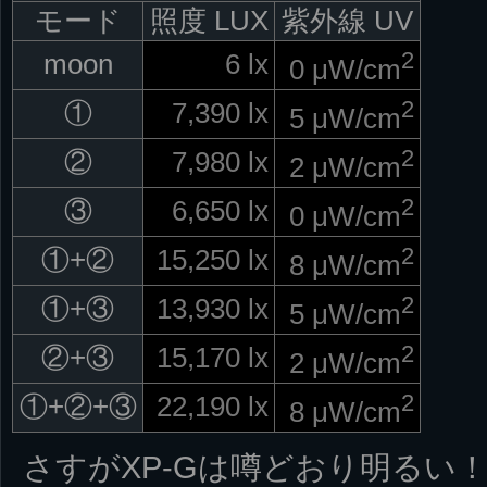
モード
照度 LUX
紫外線 UV
2
moon
6 lx
0 μW/cm
2
①
7,390 lx
5 μW/cm
2
②
7,980 lx
2 μW/cm
2
③
6,650 lx
0 μW/cm
2
①+②
15,250 lx
8 μW/cm
2
①+③
13,930 lx
5 μW/cm
2
②+③
15,170 lx
2 μW/cm
2
①+②+③
22,190 lx
8 μW/cm
さすがXP-Gは噂どおり明るい！レ