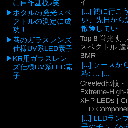
イ
に自作基板♪笑
[...] 観に行
ホタルの発光スペ
い、先日から
クトルの測定に成
散策してい...
功！
Top 8 蛍光 灯
巷のガラスレンズ
スペクトル 違い
仕様UV系LED素子
BMR
KR用ガラスレン
[...] ソース
ズ仕様UV系LED素
粋: … [...]
子
Creeled比較 -
Extreme-High
XHP LEDs | C
LED Compone
[...] LEDラ
子のチップを