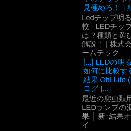
見極めろ！｜結.
Ledチップ明
較 - LEDチッ
は？種類と選
解説！ | 株式
ームテック
[...] LEDの
如何に比較す
結果 Oh! Life
ログ [...]
最近の爬虫類用
LEDランプの
果 │ 新･結果
イ