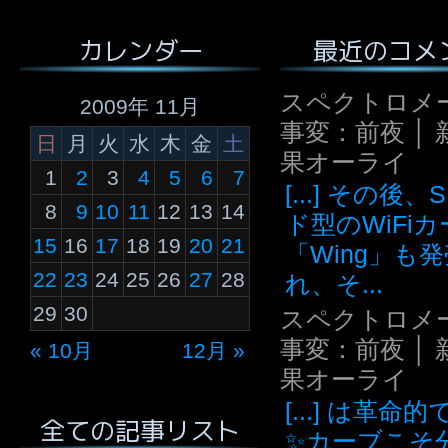
最近のコメ
カレンダー
スペクトロメ
2009年 11月
事変：前夜 │ 
日
月
火
水
木
金
土
果オーライ
1
2
3
4
5
6
7
[...] その後
8
9
10
11
12
13
14
ド型のWiFi
15
16
17
18
19
20
21
「Wing」も
22
23
24
25
26
27
28
れ、そ...
29
30
スペクトロメ
事変：前夜 │ 
« 10月
12月 »
果オーライ
[...] は革命
全ての記事リスト
✨カーブこそ