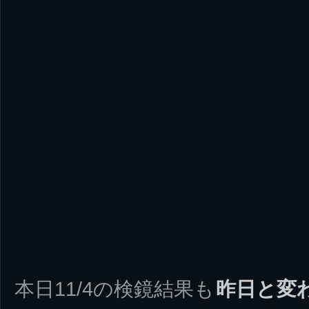
本日11/4の検鏡結果も
昨日と変