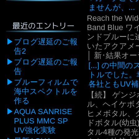
ませんが、...
Reach the Wid
最近のエントリー
Band Blue 
ンドブルーに
ブログ遅延のご報
いたアクアメ
告2
│ 新･結果オ
ブログ遅延のご報
[...] の中間
告
トルでした。
ブルーフィルムで
各社ともUV補.
海中スペクトルを
【続】 ゲンジ
作る
ル、ヘイケボ
AQUA SANRISE
ヒメボタル、
PLUS MMC SP
ドボタル(幼虫
UV強化実験
タル4種の発