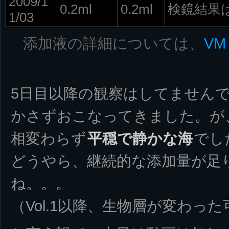
2009/1
0.2ml
0.2ml
検鏡結果は
1/03
添加液の詳細については、
VM
5日目以降の観察はしてません
かさずおこなってきました。が
相変わらず
平穏で静かな海
でし
どうやら、継続的な添加量が足
ね。。。
（Vol.1以降、生物層が変わっ