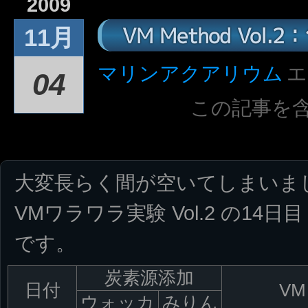
2009
VM Method Vol
11月
マリンアクアリウム
エ
04
この記事を
大変長らく間が空いてしまいま
VMワラワラ実験 Vol.2 の14日
です。
炭素源添加
日付
VM
ウォッカ
みりん