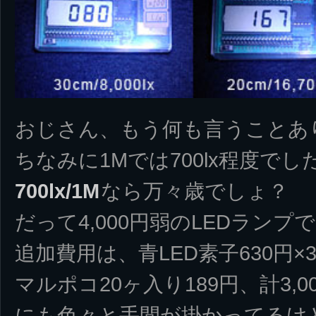
おじさん、もう何も言うことあ
ちなみに1Mでは700lx程度でし
700lx/1M
なら万々歳でしょ？
だって4,000円弱のLEDランプ
追加費用は、青LED素子630円×
マルポコ20ヶ入り189円、計3,
にも色々と手間が掛かってるけ