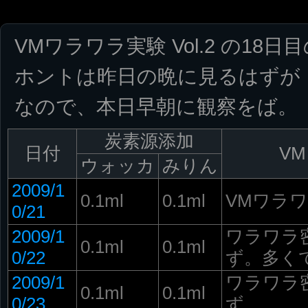
VMワラワラ実験 Vol.2 の18
ホントは昨日の晩に見るはずが
なので、本日早朝に観察をば。
炭素源添加
日付
VM
ウォッカ
みりん
2009/1
0.1ml
0.1ml
VMワラワラ
0/21
2009/1
ワラワラ
0.1ml
0.1ml
0/22
ず。多く
2009/1
ワラワラ
0.1ml
0.1ml
0/23
ず。