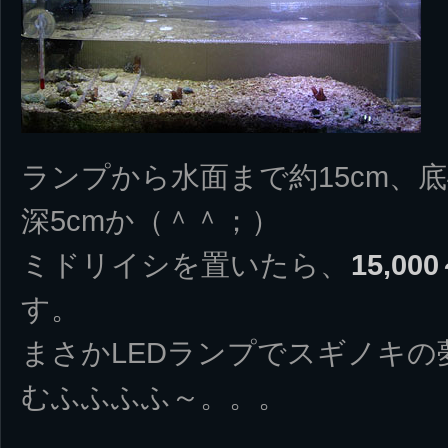
ランプから水面まで約15cm、底
深5cmか（＾＾；）
ミドリイシを置いたら、
15,000
す。
まさかLEDランプでスギノキ
むふふふふ～。。。