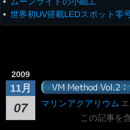
ムーンライトの小細工
世界初UV搭載LEDスポット零
2009
VM Method Vol
11月
マリンアクアリウム
エ
07
この記事を