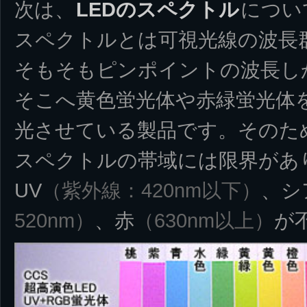
次は、
LEDのスペクトル
につい
スペクトルとは可視光線の波長群
そもそもピンポイントの波長し
そこへ黄色蛍光体や赤緑蛍光体
光させている製品です。そのた
スペクトルの帯域には限界があ
UV
（紫外線：420nm以下）
、シ
520nm）
、赤
（630nm以上）
が