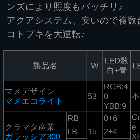
ンズにより照度もバッチリ♪
アクアシステム、安いので複数
コトブキを大逆転♪
LED数
製品名
W
L
白+青
RGB:4
マメデザイン
53
0
不
マメエコライト
YBB:9
C
RB
0+6
クラマタ産業
e
LB
15
2+4
ガラッシア300
X