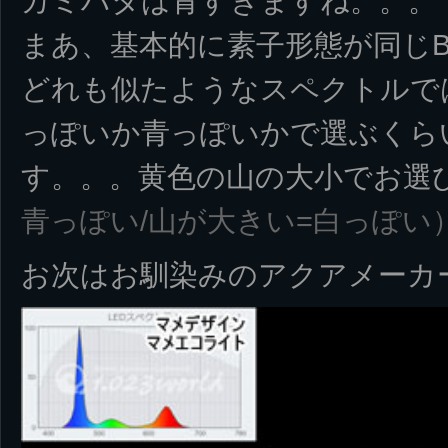
カミハタは青すぎますね。。。
まあ、基本的に素子形態が同じBl
どれも似たようなスペクトルで
っぽいか青っぽいかで選ぶくら
す。。。黄色の山の大小でお選
青っぽい/山が大きい=白っぽい
お次はお馴染みのアクアメーカ