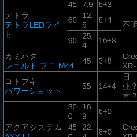
45
7.9
6+3
テトラ
12.
60
8+4
テトラLEDライ
6
不
ト
25.
90
16+8
4
カミハタ
Cre
45
3+8
レコルト プロ M44
XR-
日
コトブキ
55
14+4
亜
パワーショット
青
30
16.
6+0
0
8
アクアシステム
45
22.
Cre
8+0
AXY L1
0
4
XP-