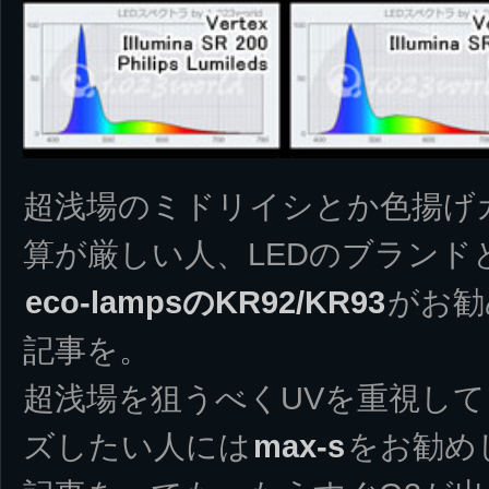
超浅場のミドリイシとか色揚げ
算が厳しい人、LEDのブランド
eco-lampsのKR92/KR93
がお勧
記事を。
超浅場を狙うべくUVを重視し
ズしたい人には
max-s
をお勧め