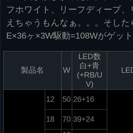
フホワイト、リーフディープ、
えちゃうもんなぁ。。。そしたら同
E×36ヶ×3W駆動=108Wがゲ
LED数
白+青
製品名
W
LE
(+RB/U
V)
12
50
26+16
18
70
39+24