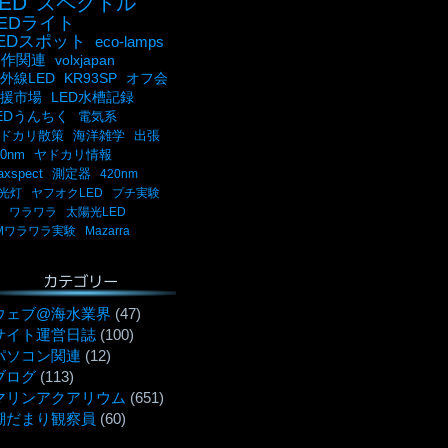
ED
スペクトル
LEDライト
LEDスポット
eco-lamps
自作関連
volxjapan
外線LED
KR93SP
オフ会
援市場
LED水槽記録
EDうんちく
電気系
ドカリ散策
海洋雑学
出張
00nm
ヤドカリ情報
axspect
測定器
420nm
光灯
ヤフオクLED
プチ実験
ワラワラ
太陽光LED
Mワラワラ実験
Mazarra
カテゴリー
ウェブ@海水業界
(47)
サイト運営日誌
(100)
パソコン関連
(12)
ブログ
(113)
マリンアクアリウム
(651)
潮だまり観察員
(60)