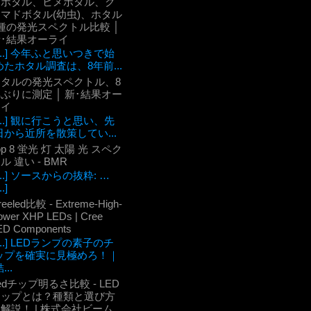
ケボタル、ヒメボタル、ク
マドボタル(幼虫)、ホタル
種の発光スペクトル比較 │
新･結果オーライ
[...] 今年ふと思いつきで始
めたホタル調査は、8年前...
ホタルの発光スペクトル、8
ぶりに測定 │ 新･結果オー
ライ
[...] 観に行こうと思い、先
日から近所を散策してい...
op 8 蛍光 灯 太陽 光 スペク
ル 違い - BMR
[...] ソースからの抜粋: …
..]
reeled比較 - Extreme-High-
ower XHP LEDs | Cree
ED Components
[...] LEDランプの素子のチ
ップを確実に見極めろ！｜
...
edチップ明るさ比較 - LED
チップとは？種類と選び方
解説！ | 株式会社ビーム