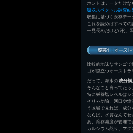
ホントはデータだけな
吸収スペクトル調査結
収集に基づく既存デー
これを読めばすべての
一見長めだけど(汗)
疑惑1：オースト
比較的地味なサンゴで
ゴが際立つオーストラ
だって、海水の
成分構
そんなこと言ってたら
特に栄養塩レベルはシ
そりゃ勿論、河口や漁
う区域で見れば、成分
ならば、水質なんてせ
あ、溶存濃度が管理で
カルシウム然り、マグ