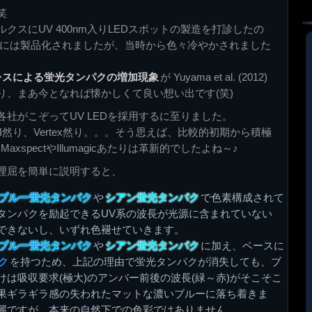
笑
クスにUV 400nm入りLEDスポットの製造を打診したの
10年には製品化されましたが、当時から色々冷やかされました
レスによる蛍光タンパクの増加現象
が Yuyama et al. (2012)
り、まあ今となれば懐かしくて良い想い出です(笑)
社がこぞってUV LEDを採用するに至りました。
然り、AI然り、Vertex然り。。。そう思えば、比較的初期から積極
xspectやIllumagicあたりは革新的でしたよね～♪
理屈を簡単に説明すると、
ブルー蛍光タンパク
や
シアン蛍光タンパク
で色素構成されて
タンパクを励起できるUV系の波長が光源に含まれていない
できないし、いずれ色褪せていきます。
ブルー蛍光タンパク
や
シアン蛍光タンパク
に加え、ベースに
ク
を持つため、上記の理由で蛍光タンパクが消失しても、ブ
は吸収要求(極大)のアンバー前後の波長(緑～赤)がそこそこ
果ギラギラ感の失われたマットな濃いブルーに落ち着きま
麗ですが、本来の自然下での色彩ではありません。