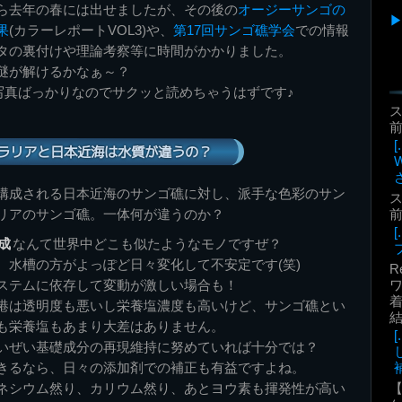
ら去年の春には出せましたが、その後の
オージーサンゴの
果
(カラーレポートVOL3)や、
第17回サンゴ礁学会
での情報
タの裏付けや理論考察等に時間がかかりました。
謎が解けるかなぁ～？
、写真ばっかりなのでサクッと読めちゃうはずです♪
前
ラリアと日本近海は水質が違うの？
構成される日本近海のサンゴ礁に対し、派手な色彩のサン
前
リアのサンゴ礁。一体何が違うのか？
成
なんて世界中どこも似たようなモノですぜ？
、水槽の方がよっぽど日々変化して不安定です(笑)
R
ステムに依存して変動が激しい場合も！
着
港は透明度も悪いし栄養塩濃度も高いけど、サンゴ礁とい
も栄養塩もあまり大差はありません。
いぜい基礎成分の再現維持に努めていれば十分では？
補
きるなら、日々の添加剤での補正も有益ですよね。
ネシウム然り、カリウム然り、あとヨウ素も揮発性が高い