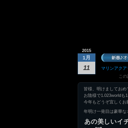
2015
新春♪
1月
11
マリンアクア
この
皆様、明けましておめ
お陰様で1.023worl
今年もどうぞ宜しくお
年明け一発目は豪華な
あの美しいイ