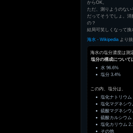
からOK。
ただ、測りようのない
だってそうでしょ。消
の？
結局可笑しくなって換
海水 - Wikipedia
より抜
海水の塩分濃度は測
塩分の構成について
水 96.6%
塩分 3.4%
この内、塩分は、
塩化ナトリウム 7
塩化マグネシウム 
硫酸マグネシウム 
硫酸カルシウム 
塩化カリウム 2.
その他