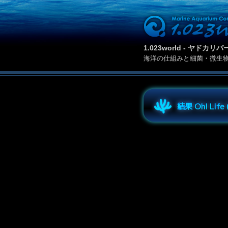
1.023world - ヤド
海洋の仕組みと細菌・微生
結果 Oh! Lif