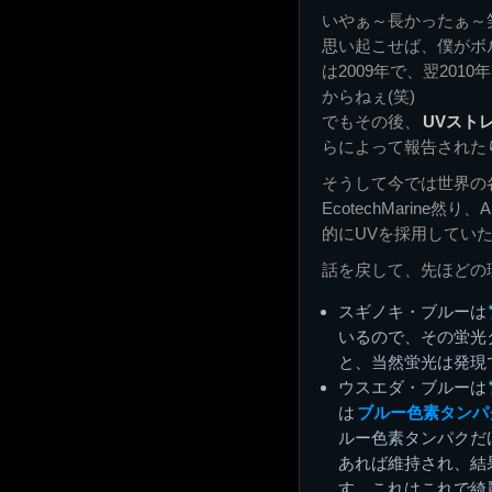
いやぁ～長かったぁ～
思い起こせば、僕がボル
は2009年で、翌20
からねぇ(笑)
でもその後、
UVスト
らによって報告された
そうして今では世界の各
EcotechMarine
的にUVを採用していたMa
話を戻して、先ほどの
スギノキ・ブルーは
いるので、その蛍光
と、当然蛍光は発現
ウスエダ・ブルーは
は
ブルー色素タンパ
ルー色素タンパクだけ
あれば維持され、結
す。これはこれで綺