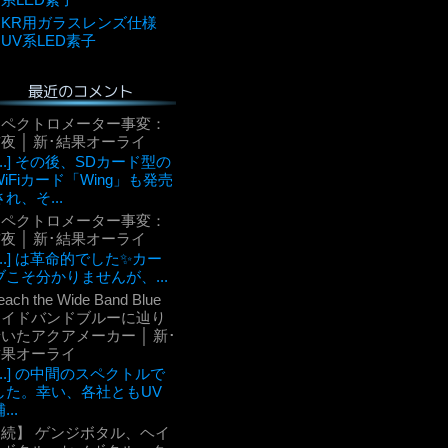
KR用ガラスレンズ仕様
UV系LED素子
最近のコメント
スペクトロメーター事変：
夜 │ 新･結果オーライ
[...] その後、SDカード型の
WiFiカード「Wing」も発売
され、そ...
スペクトロメーター事変：
夜 │ 新･結果オーライ
[...] は革命的でした✨カー
ブこそ分かりませんが、...
each the Wide Band Blue
ワイドバンドブルーに辿り
いたアクアメーカー │ 新･
結果オーライ
[...] の中間のスペクトルで
した。幸い、各社ともUV
...
【続】 ゲンジボタル、ヘイ