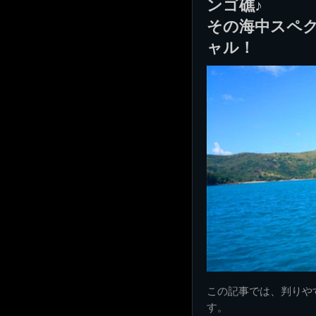
ンゴ礁♪
その海中スペ
ャル！
この記事では、判りや
す。