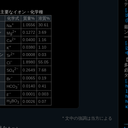
る主要なイオン・化学種
化学式
質量%
溶質%
(
+
1.0556
30.61
Na
最
ン
ン
2+
0.1272
3.69
Mg
2+
0.0400
1.16
Ca
+
0.0380
1.10
K
中
ン
2+
0.0008
0.03
Sr
−
1.8980
55.05
Cl
2−
必
0.2649
7.68
SO
4
−
0.0065
0.19
Br
[.
−
h
0.0140
0.41
HCO
3
1
−
0.0001
0.003
F
h
H
BO
h
0.0026
0.07
3
3
i
* 文中の強調は当方による
えたぁ～♪