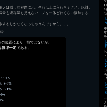
ロ
モノは隠し味程度にね。それ以上に入れちゃダメ、絶対。
4
費量も溶存量も見えないモノを一体どれくらい添加する
水するしかなくなっちゃうんですから。。。
粋
年
定の位置により一様ではないが、
はほぼ一定
である。
T
ト
[.
C
P
7.9%
L
9.6%
6.1%
結
4%
L
1%
を