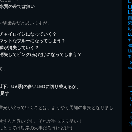
L
 水質の差では無い
お馴染みだと思いますが、
紫
応
チャイロイシになっていく？
L
ヤ
マットなブルーになってしまう？
4
鱗が消失していく？
M
消失してピンク(赤)だけになってしまう？
蛍
T5
V
て、
V系(以下、UV系)の多いLEDに切り替えるか、
を足す
蛍光が戻っていくことは、ようやく周知の事実となりまし
験すると良いです。それが手っ取り早い！
にとっては対岸の火事だろうけど(汗)