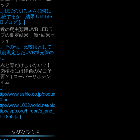
テック
[...] LEDの明るさを如何に
比較するか｜結果 Oh! Life
旧ブログ [...]
近の爬虫類用UVB LEDラ
プの測定結果 │ 新･結果オ
ーライ
[...] その他、比較用として
以前測定したUVB蛍光管の
...
【赤と青だけじゃない？】
多肉植物には緑色の光こそ
要？ | スーパーサボテン
タイム
..]
ttp://www.ushio.co.jp/documents/technology/lightedge/lightedge_36/u
0.pdf
ttp://www.1023world.net/blog/%E5%85%89%E5%90%88%E6
ttp://jspp.org/hiroba/q_and_a/detail.html?
d=1855 [...]
タグクラウド