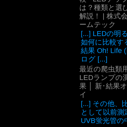
は？種類と選
解説！ | 株式
ームテック
[...] LEDの
如何に比較す
結果 Oh! Life
ログ [...]
最近の爬虫類用
LEDランプの
果 │ 新･結果
イ
[...] その他
として以前測
UVB蛍光管の中.