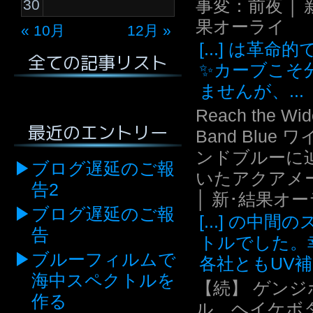
事変：前夜 │ 
30
果オーライ
« 10月
12月 »
[...] は革命
全ての記事リスト
✨カーブこそ
ませんが、...
Reach the Wid
最近のエントリー
Band Blue 
ンドブルーに
ブログ遅延のご報
いたアクアメ
告2
│ 新･結果オ
ブログ遅延のご報
[...] の中間
告
トルでした。
ブルーフィルムで
各社ともUV補.
海中スペクトルを
【続】 ゲンジ
作る
ル、ヘイケボ