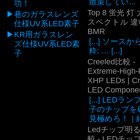
散策してい...
功！
Top 8 蛍光 灯
巷のガラスレンズ
スペクトル 違い
仕様UV系LED素子
BMR
KR用ガラスレン
[...] ソース
ズ仕様UV系LED素
粋: … [...]
子
Creeled比較 -
Extreme-High
XHP LEDs | C
LED Compone
[...] LEDラ
子のチップを
見極めろ！｜結.
Ledチップ明
較 - LEDチッ