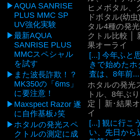
AQUA SANRISE
ヒメボタル、
PLUS MMC SP
ドボタル(幼虫
UV強化実験
タル4種の発
最新AQUA
クトル比較 │ 
SANRISE PLUS
果オーライ
MMCスペシャル
[...] 今年ふ
を試す
きで始めたホ
査は、8年前...
また波長詐欺！？
MK350の「6ms」
ホタルの発光
に要注意！
トル、8年ぶ
定 │ 新･結果
Maxspect Razor 遂
イ
に自作基板♪笑
[...] 観に行
ホタルの発光スペ
い、先日から
クトルの測定に成