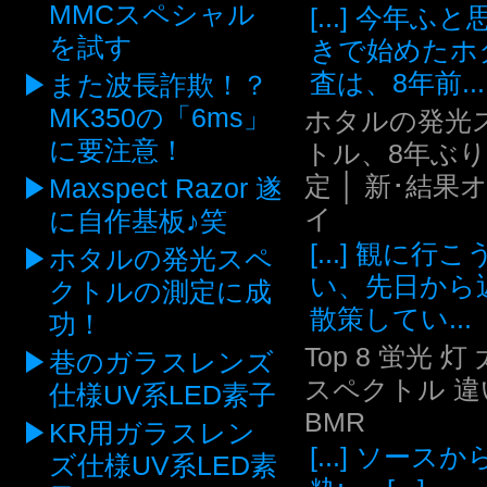
MMCスペシャル
[...] 今年ふ
を試す
きで始めたホ
査は、8年前...
また波長詐欺！？
MK350の「6ms」
ホタルの発光
に要注意！
トル、8年ぶ
定 │ 新･結果
Maxspect Razor 遂
イ
に自作基板♪笑
[...] 観に行
ホタルの発光スペ
い、先日から
クトルの測定に成
散策してい...
功！
Top 8 蛍光 灯
巷のガラスレンズ
スペクトル 違い
仕様UV系LED素子
BMR
KR用ガラスレン
[...] ソース
ズ仕様UV系LED素