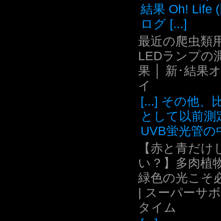
結果 Oh! Life
ログ [...]
最近の爬虫類用
LEDランプの
果 │ 新･結果
イ
[...] その他
として以前測
UVB蛍光管の中.
【赤と青だけ
い？】多肉植
緑色の光こそ
| スーパーサ
タイム