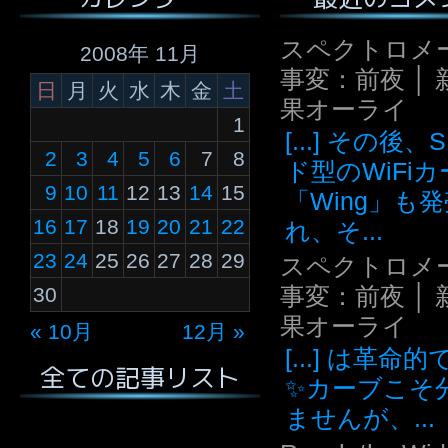
スペクトロメ
2008年 11月
事変：前夜 │ 
日
月
火
水
木
金
土
果オーライ
1
[...] その後
2
3
4
5
6
7
8
ド型のWiFi
9
10
11
12
13
14
15
「Wing」も
16
17
18
19
20
21
22
れ、そ...
23
24
25
26
27
28
29
スペクトロメ
事変：前夜 │ 
30
果オーライ
« 10月
12月 »
[...] は革命
全ての記事リスト
✨カーブこそ
ませんが、...