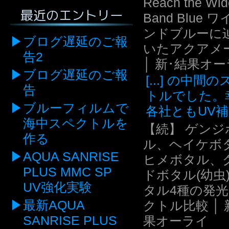
Reach the Wid
最近のエントリー
Band Blue 
ンドブルーに
ブログ遅延のご報
いたアクアメ
告2
│ 新･結果オ
ブログ遅延のご報
[...] の中間
告
トルでした。
ブルーフィルムで
各社ともUV補.
海中スペクトルを
【続】 ゲンジ
作る
ル、ヘイケボ
AQUA SANRISE
ヒメボタル、
PLUS MMC SP
ドボタル(幼虫
UV強化実験
タル4種の発
最新AQUA
クトル比較 │ 
SANRISE PLUS
果オーライ