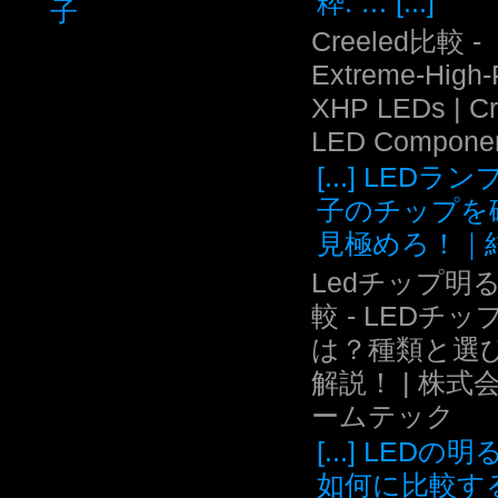
粋: … [...]
子
Creeled比較 -
Extreme-High
XHP LEDs | C
LED Compone
[...] LEDラ
子のチップを
見極めろ！｜結.
Ledチップ明
較 - LEDチッ
は？種類と選
解説！ | 株式
ームテック
[...] LEDの
如何に比較す