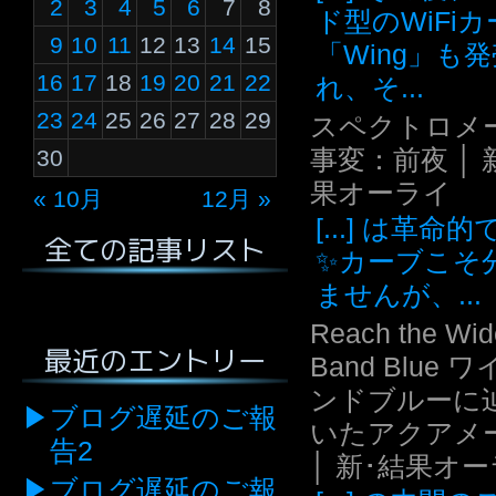
2
3
4
5
6
7
8
ド型のWiFi
9
10
11
12
13
14
15
「Wing」も
16
17
18
19
20
21
22
れ、そ...
23
24
25
26
27
28
29
スペクトロメ
事変：前夜 │ 
30
果オーライ
« 10月
12月 »
[...] は革命
全ての記事リスト
✨カーブこそ
ませんが、...
Reach the Wid
最近のエントリー
Band Blue 
ンドブルーに
ブログ遅延のご報
いたアクアメ
告2
│ 新･結果オ
ブログ遅延のご報