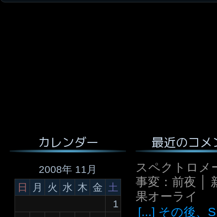
最近のコメ
カレンダー
スペクトロメ
2008年 11月
事変：前夜 │ 
日
月
火
水
木
金
土
果オーライ
1
[...] その後