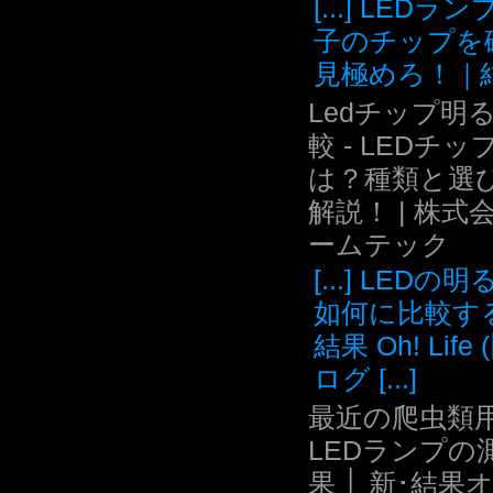
[...] LEDラ
子のチップを
見極めろ！｜結.
Ledチップ明
較 - LEDチッ
は？種類と選
解説！ | 株式
ームテック
[...] LEDの
如何に比較す
結果 Oh! Life
ログ [...]
最近の爬虫類用
LEDランプの
果 │ 新･結果