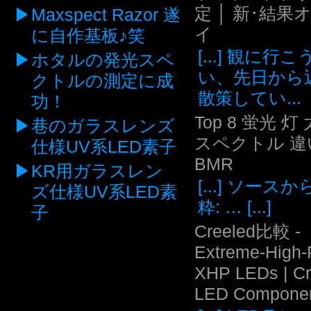
定 │ 新･結果
Maxspect Razor 遂
イ
に自作基板♪笑
[...] 観に行
ホタルの発光スペ
い、先日から
クトルの測定に成
散策してい...
功！
Top 8 蛍光 灯
巷のガラスレンズ
スペクトル 違い
仕様UV系LED素子
BMR
KR用ガラスレン
[...] ソース
ズ仕様UV系LED素
粋: … [...]
子
Creeled比較 -
Extreme-High
XHP LEDs | C
LED Compone