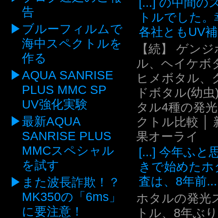
[...] の中間
告
トルでした。
ブルーフィルムで
各社ともUV補.
海中スペクトルを
【続】 ゲンジ
作る
ル、ヘイケボ
AQUA SANRISE
ヒメボタル、
PLUS MMC SP
ドボタル(幼虫
UV強化実験
タル4種の発
最新AQUA
クトル比較 │ 
SANRISE PLUS
果オーライ
MMCスペシャル
[...] 今年ふ
を試す
きで始めたホ
査は、8年前...
また波長詐欺！？
MK350の「6ms」
ホタルの発光
に要注意！
トル、8年ぶ